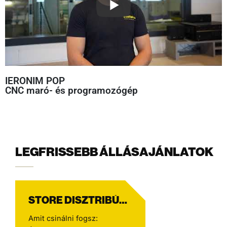
IERONIM POP
CNC maró- és programozógép
LEGFRISSEBB ÁLLÁSAJÁNLATOK
STORE DISZTRIBÚCIÓ CE DRIVER
Amit csinálni fogsz: