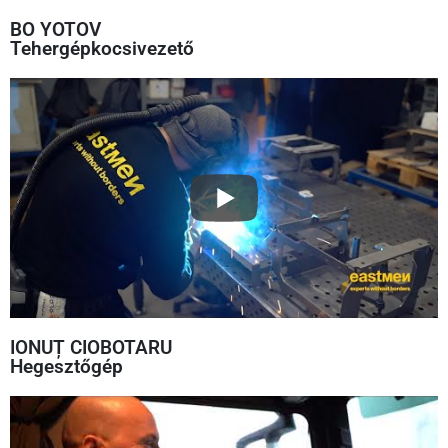
BO YOTOV
Tehergépkocsivezető
IONUȚ CIOBOTARU
Hegesztőgép