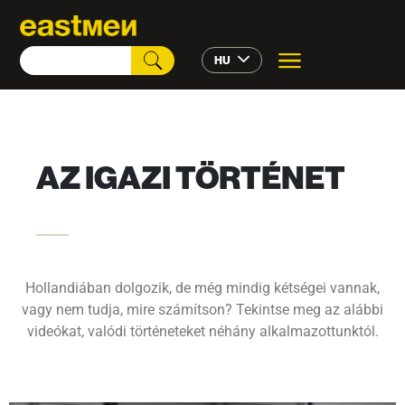
HU
AZ IGAZI TÖRTÉNET
Hollandiában dolgozik, de még mindig kétségei vannak,
vagy nem tudja, mire számítson? Tekintse meg az alábbi
videókat, valódi történeteket néhány alkalmazottunktól.