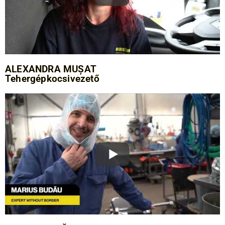
ALEXANDRA MUȘAT
Tehergépkocsivezető