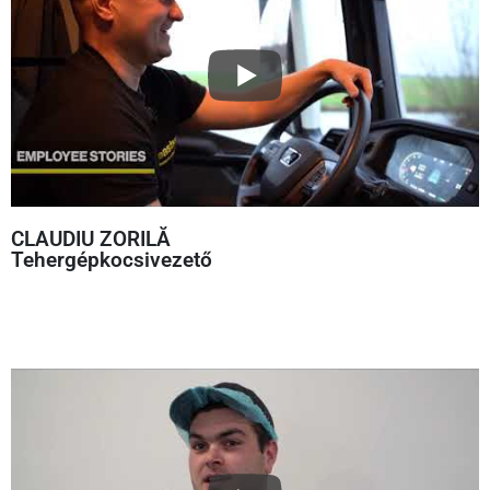
CLAUDIU ZORILĂ
Tehergépkocsivezető