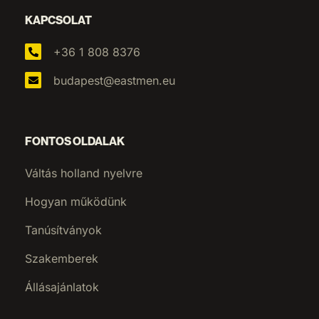
KAPCSOLAT
+36 1 808 8376
budapest@eastmen.eu
FONTOS OLDALAK
Váltás holland nyelvre
Hogyan működünk
Tanúsítványok
Szakemberek
Állásajánlatok