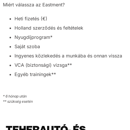
Miért válassza az Eastment?
Heti fizetés (€)
Holland szerződés és feltételek
Nyugdíjprogram*
Saját szoba
Ingyenes közlekedés a munkába és onnan vissza
VCA (biztonsági) vizsga**
Egyéb trainingek**
* 6 hónap után
** szükség esetén
TEHERAUTÓ- ÉS