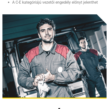
A C-E kategóriájú vezetői engedély előnyt jelenthet