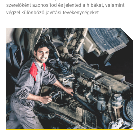
szerelőként azonosítod és jelented a hibákat, valamint
végzel különböző javítási tevékenységeket.