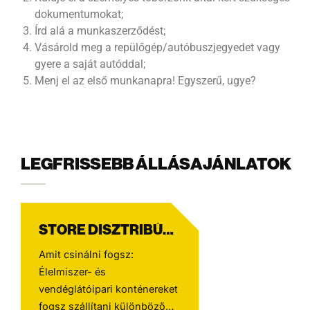
dokumentumokat;
Írd alá a munkaszerződést;
Vásárold meg a repülőgép/autóbuszjegyedet vagy
gyere a saját autóddal;
Menj el az első munkanapra! Egyszerű, ugye?
LEGFRISSEBB ÁLLÁSAJÁNLATOK
STORE DISZTRIBÚCIÓ CE DRIVER
Amit csinálni fogsz:
Élelmiszer- és
vendéglátóipari konténereket
fogsz szállítani különböző