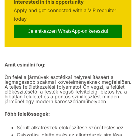
Interested in this opportunity
Apply and get connected with a VIP recruiter
today
Jelentkezzen WhatsApp-on keresztül
Amit csinálni fog:
Ön felel a járművek esztétikai helyreállításáért a
legmagasabb szakmai követelményeknek megfelelően.
A teljes felületkezelési folyamatot Ön végzi, a felület
előkészítésétől a festék végső felviteléig, biztosítva a
hibátlan felületet és a pontos színillesztést minden
járműnél egy modern karosszériaműhelyben
Főbb felelősségek:
Sérült alkatrészek előkészítése szórófestéshez
Csiszolás, glettelés és az alkatrészek simítása