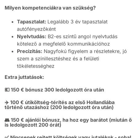
Milyen kompetenciákra van szükség?
Tapasztalat:
Legalább 3 év tapasztalat
autófényezőként
Nyelvtudás:
B2-es szintű angol nyelvtudás
kötelező a megfelelő kommunikációhoz
Precizitás:
Nagyfokú figyelem a részletekre, jó
szem a színillesztéshez és a felületi
tökéletességhez
Extra juttatások:
💶 150 € bónusz 300 ledolgozott óra után
✈️ 100 € útiköltség-térítés az első Hollandiába
történő utazáshoz (200 ledolgozott óra után)
👥 150 € ajánlói bónusz, ha hoz egy barátot (miután ő
is ledolgozott 200 órát)
✅ Nincsenek rejtett költségek vagy jutalékok - soha!