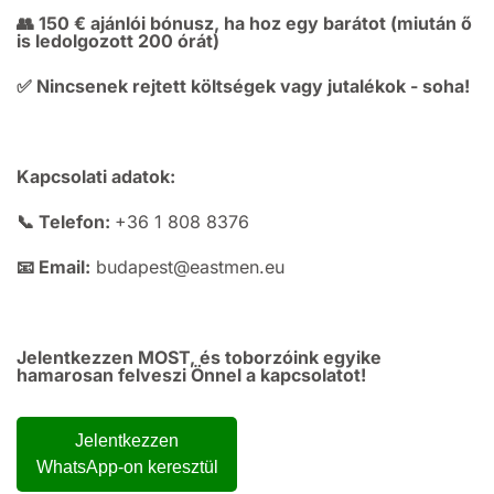
👥 150 € ajánlói bónusz, ha hoz egy barátot (miután ő
is ledolgozott 200 órát)
✅ Nincsenek rejtett költségek vagy jutalékok - soha!
Kapcsolati adatok:
📞 Telefon:
+36 1 808 8376
📧 Email:
budapest@eastmen.eu
Jelentkezzen MOST, és toborzóink egyike
hamarosan felveszi Önnel a kapcsolatot!
Jelentkezzen
WhatsApp-on keresztül