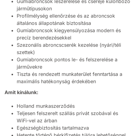
Gumiabroncsok leszerelése és cseréje különböző
járműtípusokon
Profilmélység ellenőrzése és az abroncsok
általános állapotának biztosítása
Gumiabroncsok kiegyensúlyozása modern és
precíz berendezésekkel
Szezonális abroncscserék kezelése (nyári/téli
szettek)
Gumiabroncsok pontos le- és felszerelése a
járművekre
Tiszta és rendezett munkaterület fenntartása a
maximális hatékonyság érdekében
Amit kínálunk:
Holland munkaszerződés
Teljesen felszerelt szállás privát szobával és
WiFi-vel az árban
Egészségbiztosítás tartalmazva
Hetente történő bérkifizetés túlóra lehetőséggel