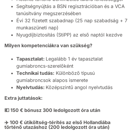
Segítségnyújtás a BSN regisztrációban és a VCA
tanúsítvány megszerzésében
Évi 32 fizetett szabadnap (25 nap szabadság + 7
munkaszüneti nap)
Nyugdíjbiztosítás (StiPP) az első naptól kezdve
Milyen kompetenciákra van szükség?
Tapasztalat:
Legalább 1 év tapasztalat
gumiabroncs-szerelőként
Technikai tudás:
Különböző típusú
gumiabroncsok alapos ismerete
Nyelvtudás:
Középszintű angol nyelvtudás
Extra juttatások:
💶 150 € bónusz 300 ledolgozott óra után
✈️ 100 € útiköltség-térítés az első Hollandiába
történő utazáshoz (200 ledolgozott óra után)