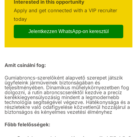
Interested in this opportunity
Apply and get connected with a VIP recruiter
today
Jelentkezzen WhatsApp-on keresztül
Amit csinálni fog:
Gumiabroncs-szerelőként alapvető szerepet játszik
ügyfeleink járműveinek biztonságában és
teljesítményében. Dinamikus műhelykörnyezetben fog
dolgozni, a rutin abroncscseréktől kezdve a precíz
kerékkiegyensúlyozásig mindent a legmodernebb
technológia segítségével végezve. Hatékonysága és a
részletekre való odafigyelése közvetlenül hozzájárul a
biztonságos és kényelmes vezetési élményhez
Főbb felelősségek: