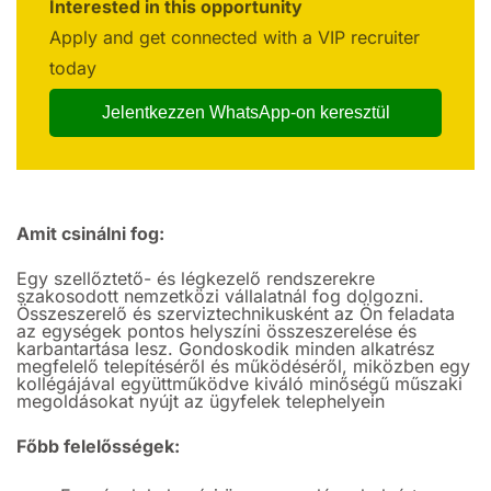
Interested in this opportunity
Apply and get connected with a VIP recruiter
today
Jelentkezzen WhatsApp-on keresztül
Amit csinálni fog:
Egy szellőztető- és légkezelő rendszerekre
szakosodott nemzetközi vállalatnál fog dolgozni.
Összeszerelő és szerviztechnikusként az Ön feladata
az egységek pontos helyszíni összeszerelése és
karbantartása lesz. Gondoskodik minden alkatrész
megfelelő telepítéséről és működéséről, miközben egy
kollégájával együttműködve kiváló minőségű műszaki
megoldásokat nyújt az ügyfelek telephelyein
Főbb felelősségek: