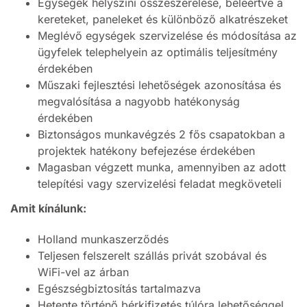
Egységek helyszíni összeszerelése, beleértve a
kereteket, paneleket és különböző alkatrészeket
Meglévő egységek szervizelése és módosítása az
ügyfelek telephelyein az optimális teljesítmény
érdekében
Műszaki fejlesztési lehetőségek azonosítása és
megvalósítása a nagyobb hatékonyság
érdekében
Biztonságos munkavégzés 2 fős csapatokban a
projektek hatékony befejezése érdekében
Magasban végzett munka, amennyiben az adott
telepítési vagy szervizelési feladat megköveteli
Amit kínálunk:
Holland munkaszerződés
Teljesen felszerelt szállás privát szobával és
WiFi-vel az árban
Egészségbiztosítás tartalmazva
Hetente történő bérkifizetés túlóra lehetőséggel