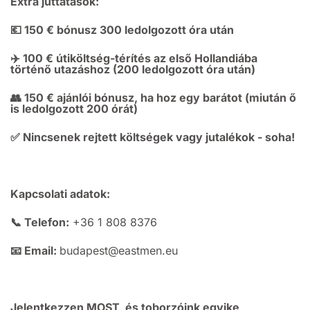
Extra juttatások:
💶 150 € bónusz 300 ledolgozott óra után
✈️ 100 € útiköltség-térítés az első Hollandiába
történő utazáshoz (200 ledolgozott óra után)
👥 150 € ajánlói bónusz, ha hoz egy barátot (miután ő
is ledolgozott 200 órát)
✅ Nincsenek rejtett költségek vagy jutalékok - soha!
Kapcsolati adatok:
📞 Telefon:
+36 1 808 8376
📧 Email:
budapest@eastmen.eu
Jelentkezzen MOST, és toborzóink egyike