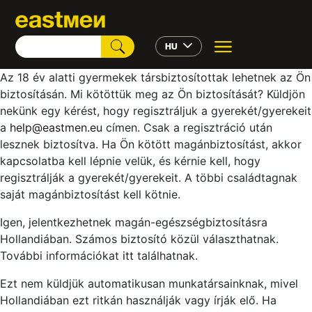
HU
Az 18 év alatti gyermekek társbiztosítottak lehetnek az Ön
biztosításán. Mi kötöttük meg az Ön biztosítását? Küldjön
nekünk egy kérést, hogy regisztráljuk a gyerekét/gyerekeit
a
help@eastmen.eu
címen. Csak a regisztráció után
lesznek biztosítva. Ha Ön kötött magánbiztosítást, akkor
kapcsolatba kell lépnie velük, és kérnie kell, hogy
regisztrálják a gyerekét/gyerekeit. A többi családtagnak
saját magánbiztosítást kell kötnie.
Igen, jelentkezhetnek magán-egészségbiztosításra
Hollandiában. Számos biztosító közül választhatnak.
További információkat
itt
találhatnak.
Ezt nem küldjük automatikusan munkatársainknak, mivel
Hollandiában ezt ritkán használják vagy írják elő. Ha