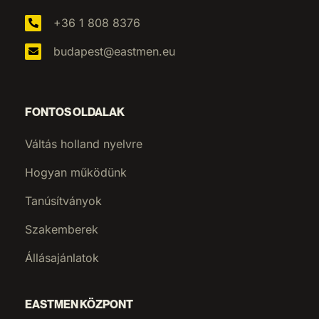
+36 1 808 8376
budapest@eastmen.eu
FONTOS OLDALAK
Váltás holland nyelvre
Hogyan működünk
Tanúsítványok
Szakemberek
Állásajánlatok
EASTMEN KÖZPONT