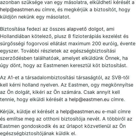
azonban szüksége van egy másolatra, elküldheti kérését a
help@eastmen.eu
címre, és megkérjük a biztosítót, hogy
küldjön nekünk egy másolatot.
Biztosítása fedezi az összes
alapvető dolgot
, ami
Hollandiában kötelező, plusz 8 fizioterápiás kezelést és
sürgősségi fogorvosi ellátást maximum 200 euróig, évente
egyszer. További részletek az egészségbiztosítási
szerződésben találhatóak, amelyet elküldünk Önnek, ha
úgy dönt, hogy az Eastmenen keresztül köt biztosítást.
Az A1-et a társadalombiztosítási társaságtól, az SVB-től
kell kérni holland nyelven. Az Eastmen, ogy megkönnyítse
az Ön dolgát, kikéri az Ön számára. Csak annyit kell
tennie, hogy elküldi kérését a
help@eastmen.eu
címre.
Kérjük, küldje el kérését a
help@eastmen.eu
e-mail címre
és említse meg az otthoni biztosítója nevét. A többiről az
Eastmen gondoskodik és az űrlapot közvetlenül az Ön
egészségbiztosítójának küldik el.