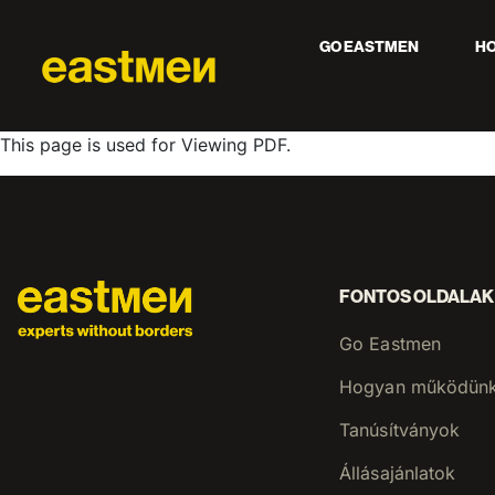
GO EASTMEN
H
This page is used for Viewing PDF.
FONTOS OLDALAK
Go Eastmen
Hogyan működün
Tanúsítványok
Állásajánlatok