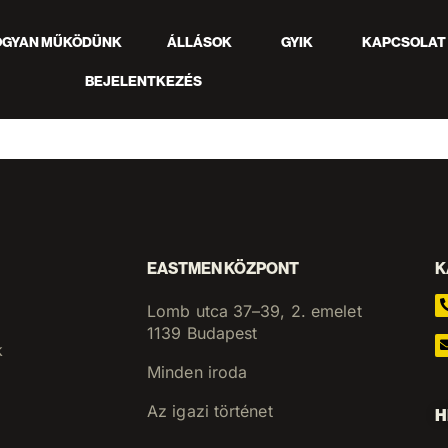
OGYAN MŰKÖDÜNK
ÁLLÁSOK
GYIK
KAPCSOLAT
BEJELENTKEZÉS
EASTMEN KÖZPONT
K
Lomb utca 37–39, 2. emelet
1139 Budapest
k
Minden iroda
Az igazi történet
H