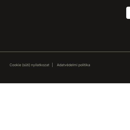
Cookie (süti) nyilatkozat
Adatvédelmi politika