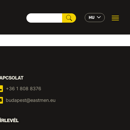
HU
APCSOLAT
+36 1 808 8376
budapest@eastmen.eu
ÍRLEVÉL